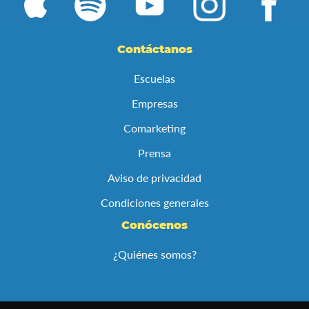
a
nuestro
boletín
de
Contáctanos
noticias:
Escuelas
Empresas
Comarketing
Prensa
Aviso de privacidad
Condiciones generales
Conócenos
¿Quiénes somos?