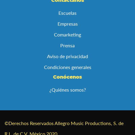
Contáctanos
noticias:
Escuelas
Empresas
Comarketing
Prensa
Aviso de privacidad
Condiciones generales
Conócenos
¿Quiénes somos?
©Derechos Reservados Allegro Music Productions, S. de
R.L. de C.V. México 2020