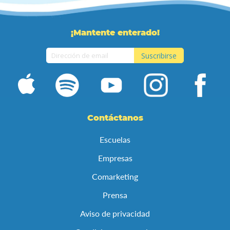
¡Mantente enterado!
Suscribirse
Inscríbase
a
nuestro
boletín
de
Contáctanos
noticias:
Escuelas
Empresas
Comarketing
Prensa
Aviso de privacidad