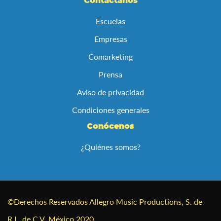
Contáctanos
noticias:
Escuelas
Empresas
Comarketing
Prensa
Aviso de privacidad
Condiciones generales
Conócenos
¿Quiénes somos?
©Derechos Reservados Allegro Music Productions, S. de
R.L. de C.V. México 2020