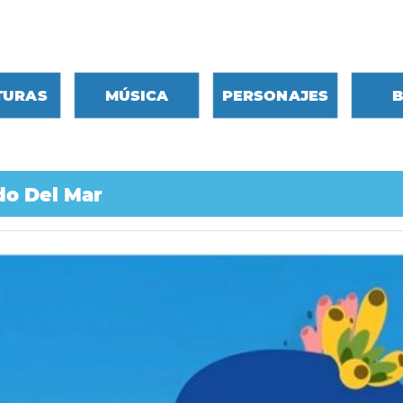
Ir
al
contenido
TURAS
MÚSICA
PERSONAJES
B
do Del Mar