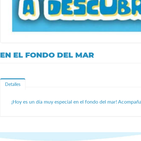
Saltar
EN EL FONDO DEL MAR
al
comienzo
de
la
galería
Detalles
de
imágenes
¡Hoy es un día muy especial en el fondo del mar! Acompaña 