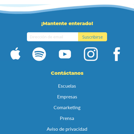
¡Mantente enterado!
Suscribirse
Inscríbase
a
nuestro
boletín
de
Contáctanos
noticias:
Escuelas
Empresas
Comarketing
Prensa
Aviso de privacidad