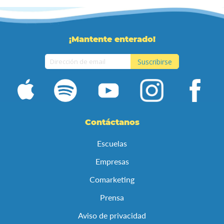
¡Mantente enterado!
Suscribirse
Inscríbase
a
nuestro
boletín
de
Contáctanos
noticias:
Escuelas
Empresas
Comarketing
Prensa
Aviso de privacidad