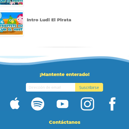
Intro Ludi El Pirata
¡Mantente enterado!
Suscribirse
Inscríbase
a
nuestro
boletín
de
Contáctanos
noticias: