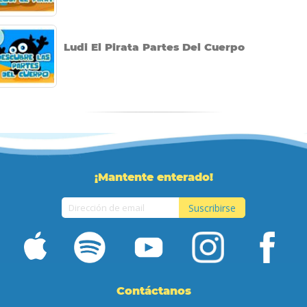
Ludi El Pirata Partes Del Cuerpo
¡Mantente enterado!
Suscribirse
Inscríbase
a
nuestro
boletín
de
Contáctanos
noticias: