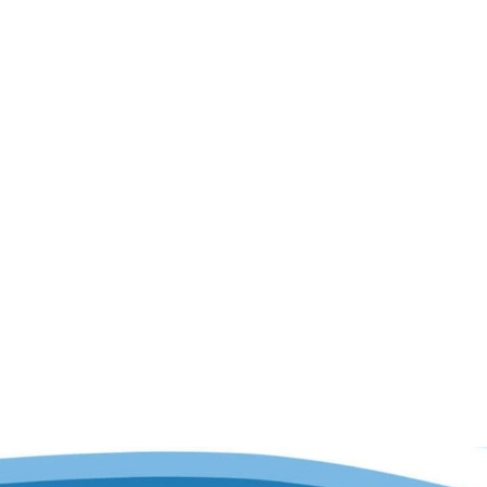
Isla Creativa Colores Primarios
buja A