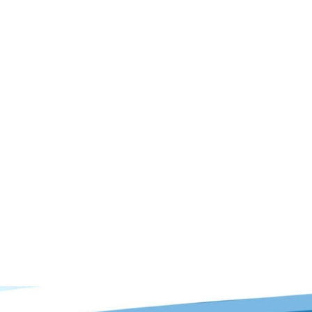
Ludi El Pirata Partes Del Cuerpo
 Vaca Astronauta
Isla Creativa Di
tro Ludi El Pirata