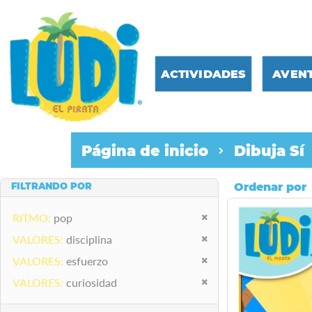
ACTIVIDADES
AVEN
Página de inicio
Dibuja Sí
Ordenar por
Quitar este producto
RITMO
pop
Quitar este producto
VALORES
disciplina
Quitar este producto
VALORES
esfuerzo
Quitar este producto
VALORES
curiosidad