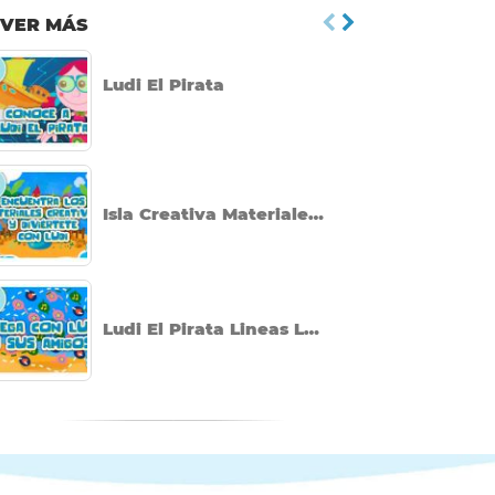
VER MÁS
Ludi El Pirata
La
Isla Creativa Materiales Creativos
In
Ludi El Pirata Lineas Locas