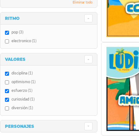
Eliminar todo
RITMO
items
pop
3
item
electronico
1
VALORES
item
disciplina
1
item
optimismo
1
item
esfuerzo
1
item
curiosidad
1
item
diversión
1
PERSONAJES