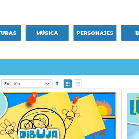
Ir
al
contenido
TURAS
MÚSICA
PERSONAJES
B
Fijar
Ver
Dirección
como
Parrilla
Lista
Descendente