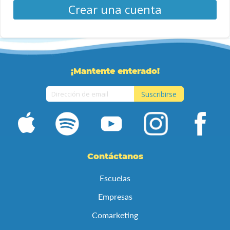
Crear una cuenta
¡Mantente enterado!
Suscribirse
Inscríbase
a
nuestro
boletín
de
Contáctanos
noticias:
Escuelas
Empresas
Comarketing