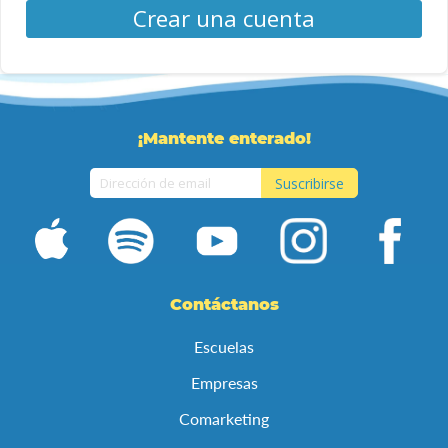
Crear una cuenta
¡Mantente enterado!
Suscribirse
Inscríbase
a
nuestro
boletín
de
Contáctanos
noticias:
Escuelas
Empresas
Comarketing