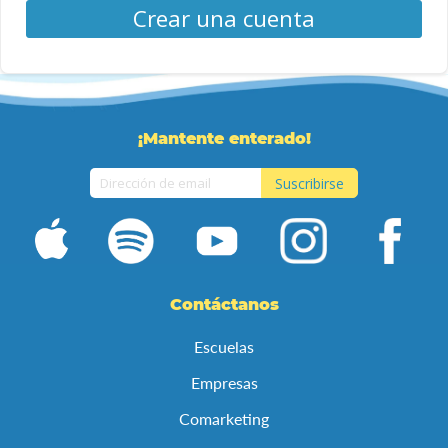
Crear una cuenta
¡Mantente enterado!
Suscribirse
Inscríbase
a
nuestro
boletín
de
Contáctanos
noticias:
Escuelas
Empresas
Comarketing