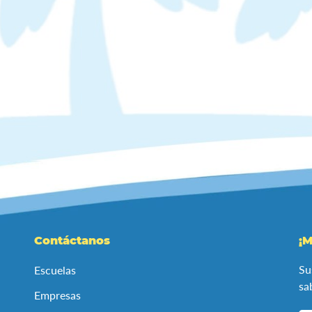
Contáctanos
¡M
Su
Escuelas
sa
Empresas