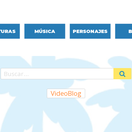
Ir
al
contenido
TURAS
MÚSICA
PERSONAJES
B
VideoBlog