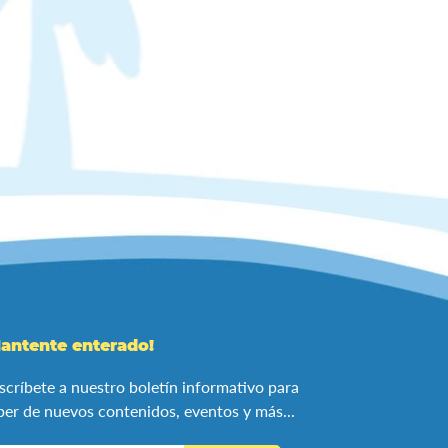
antente enterado!
scríbete a nuestro boletín informativo para
ber de nuevos contenidos, eventos y más...