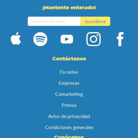
¡Mantente enterado!
Suscribirse
Inscríbase
a
nuestro
boletín
de
Contáctanos
noticias:
Escuelas
Empresas
Comarketing
Prensa
Aviso de privacidad
Condiciones generales
Conócenos