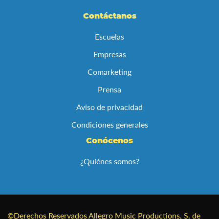
boletín
de
Contáctanos
noticias:
Escuelas
Empresas
Comarketing
Prensa
Aviso de privacidad
Condiciones generales
Conócenos
¿Quiénes somos?
©Derechos Reservados Allegro Music Productions, S. de