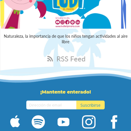
Naturaleza, la importancia de que los niños tengan actividades al aire
libre
RSS Feed
¡Mantente enterado!
Suscribirse
Inscríbase
a
nuestro